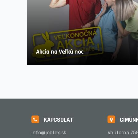
Akcia na Veľkú noc
KAPCSOLAT
CÍMÜN
info@jobtex.sk
Vnútorná 758