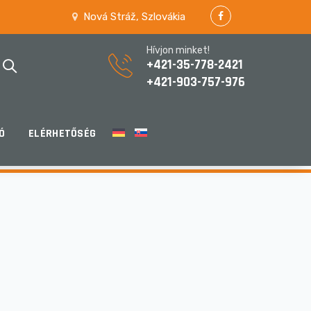
Nová Stráž, Szlovákia
Hívjon minket!
+421-35-778-2421
+421-903-757-976
Ó
ELÉRHETŐSÉG
HOME
/
AKCIÓK
/
AKCIÓK