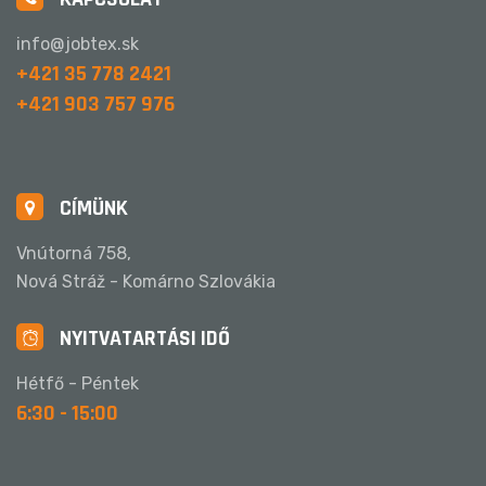
info@jobtex.sk
+421 35 778 2421
+421 903 757 976
CÍMÜNK
Vnútorná 758,
Nová Stráž - Komárno Szlovákia
NYITVATARTÁSI IDŐ
Hétfő - Péntek
6:30 - 15:00