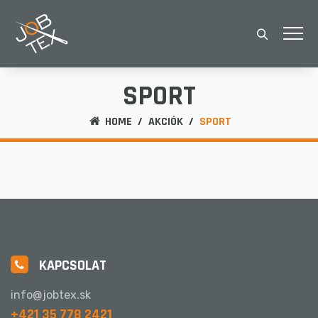
SPORT
HOME
/
AKCIÓK
/
SPORT
KAPCSOLAT
info@jobtex.sk
+421 35 778 2421