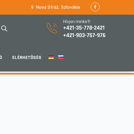
Nová Stráž, Szlovákia
Hívjon minket!
+421-35-778-2421
+421-903-757-976
Ó
ELÉRHETŐSÉG
HOME
/
VÉDETT: INTRANET