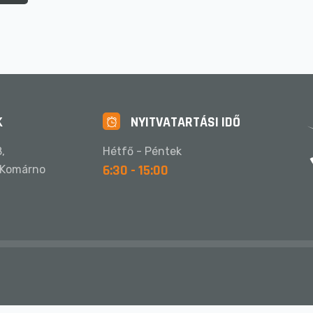
K
NYITVATARTÁSI IDŐ
,
Hétfő - Péntek
6:30 - 15:00
 Komárno