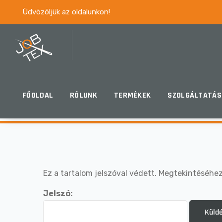
Üdvözöljük az oldalunkon!
VÉDETT: INTRAN
FŐOLDAL
RÓLUNK
TERMÉKEK
SZOLGÁLTATÁS
Ez a tartalom jelszóval védett. Megtekintéséhez
Jelszó: