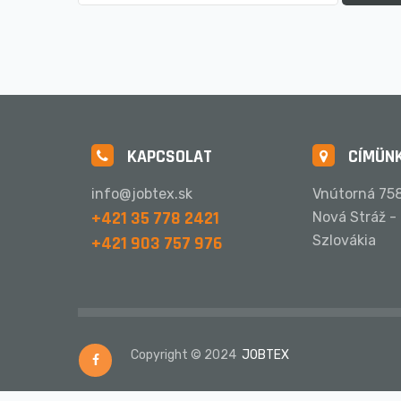
KAPCSOLAT
CÍMÜN
info@jobtex.sk
Vnútorná 758
+421 35 778 2421
Nová Stráž -
+421 903 757 976
Szlovákia
Copyright © 2024
JOBTEX