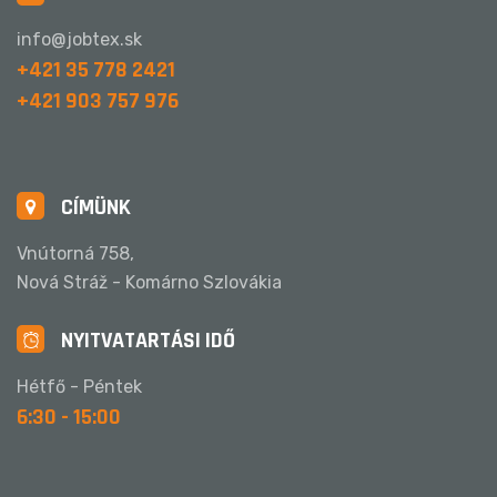
info@jobtex.sk
+421 35 778 2421
+421 903 757 976
CÍMÜNK
Vnútorná 758,
Nová Stráž - Komárno Szlovákia
NYITVATARTÁSI IDŐ
Hétfő - Péntek
6:30 - 15:00