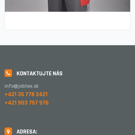
Stretch Line vesta
KONTAKTUJTE NÁS
info@jobtex.sk
+421 35 778 2421
+421 903 757 976
ADRESA: