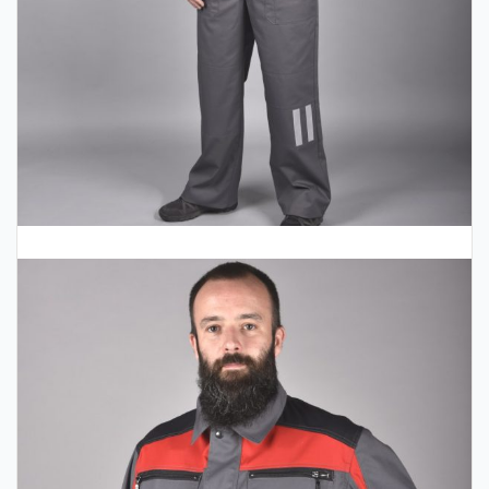
Remeslá
Stretch Line nohavice s náprsenkou