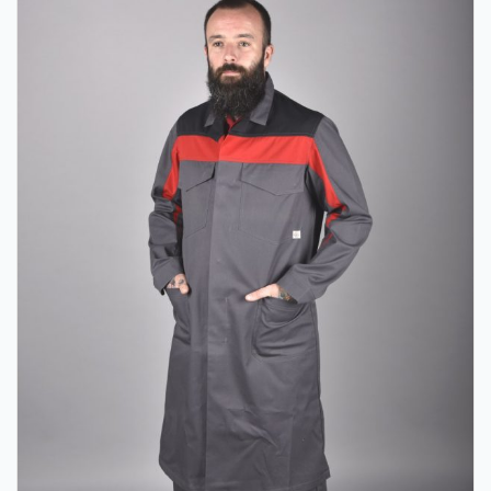
Remeslá
Stretch Line dlhý kabát