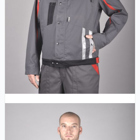
Remeslá
Stretch Line kabát krátky