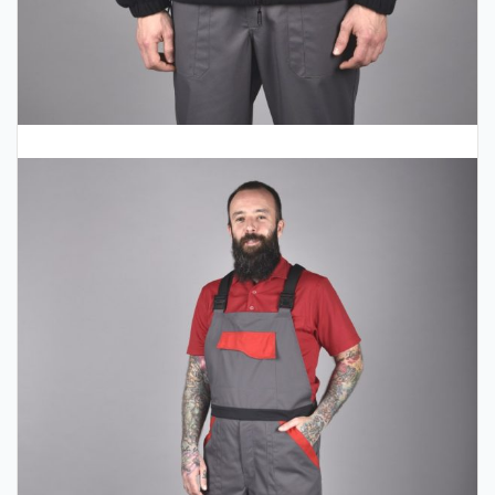
Remeslá
Stretch Line vnútorný kabát