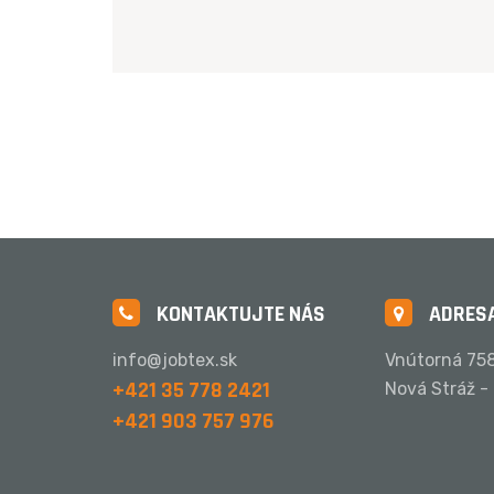
KONTAKTUJTE NÁS
ADRESA
info@jobtex.sk
Vnútorná 758
+421 35 778 2421
Nová Stráž -
+421 903 757 976