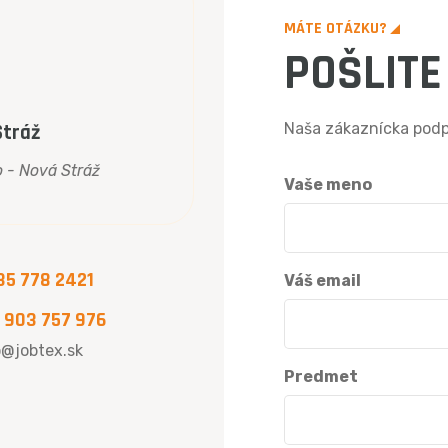
MÁTE OTÁZKU?
POŠLITE
Stráž
Naša zákaznícka podpo
 - Nová Stráž
Vaše meno
35 778 2421
Váš email
 903 757 976
o@jobtex.sk
Predmet