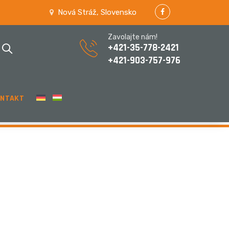
Nová Stráž, Slovensko
Zavolajte nám!
+421-35-778-2421
+421-903-757-976
ONTAKT
HOME
/
KONTAKT